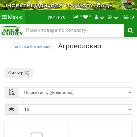
0
0
Меню
: 0
УКР
| РУС
Агроволокно
...
Укрывной материал
Фильтр