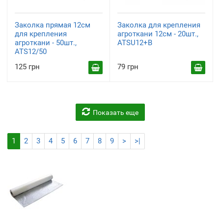
Заколка прямая 12см
Заколка для крепления
для крепления
агроткани 12см - 20шт.,
агроткани - 50шт.,
ATSU12+B
ATS12/50
125 грн
79 грн
Показать еще
1
2
3
4
5
6
7
8
9
>
>|