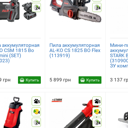
24
24
 аккумуляторная
Пила аккумуляторная
Мини-п
O CSM 1815 Bo
AL-KO CS 1825 BO Flex
аккуму
mini (SET)
(113919)
STARK 
023)
(310900
ЗУ ком
9 грн
5 899 грн
3 137 г
Купить
Купить
5
5
4
4
24
24