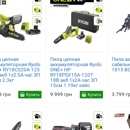
5
5
4
4
24
24
 цепная
Пила цепная
Пила а
муляторная Ryobi
аккумуляторная Ryobi
сабельн
+ RY18CS20A-125
ONE+ HP
1815 BO
акб 1х2.5А·час ЗП
RY18PSX15A-120T
 2.3кг
18В акб 1х2А·час ЗП
15см 1.19кг кейс
9 грн
9 999 грн
3 799 г
Купить
Купить
5
5
4
4