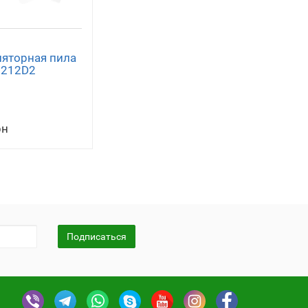
ляторная пила
B212D2
рн
Подписаться