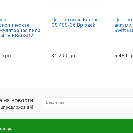
ная
Цепная пила Kärcher
Цепная
скопическая
CS 400/36 Bp pack
аккуму
муляторная пила
Swift E
t 40V EB608D2
0 грн
31 799 грн
6 450 г
а на новости
пецпредложений!
товара