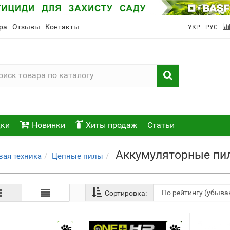
ра
Отзывы
Контакты
УКР
| РУС
ки
Новинки
Хиты продаж
Статьи
Аккумуляторные пи
вая техника
Цепные пилы
Сортировка: