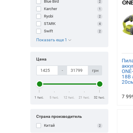
Blue Bird
2
Karcher
1
Ryobi
2
STARK
4
Swift
2
Показать еще 1
Цена
Пила
акку
-
грн
ONE
18В 
20см
7 99
1 тыс.
5 тыс.
12 тыс.
21 тыс.
32 тыс.
Страна производитель
Китай
2