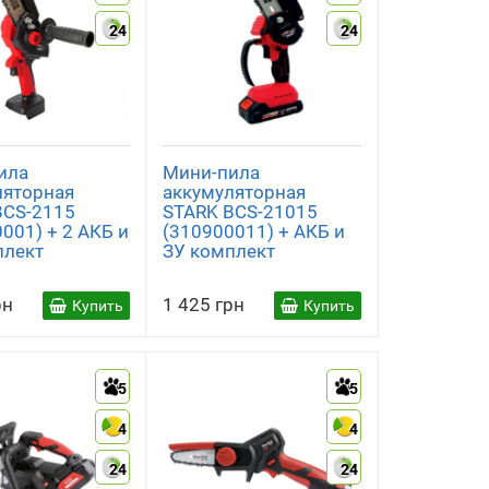
24
24
ила
Мини-пила
ляторная
аккумуляторная
BCS-2115
STARK BCS-21015
001) + 2 АКБ и
(310900011) + АКБ и
плект
ЗУ комплект
рн
1 425 грн
Купить
Купить
5
5
4
4
24
24