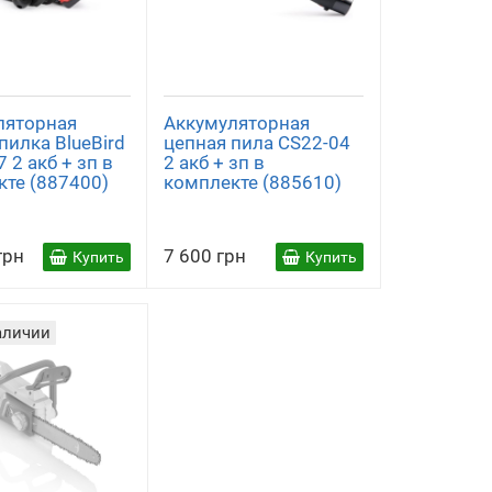
ляторная
Аккумуляторная
пилка BlueBird
цепная пила CS22-04
7 2 акб + зп в
2 акб + зп в
кте (887400)
комплекте (885610)
грн
7 600 грн
Купить
Купить
аличии