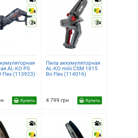
5
5
4
4
24
24
ккумуляторная
Пила аккумуляторная
ая AL-KO PS
AL-KO mini CSM 1815
 Flex (113923)
Bo Flex (114016)
рн
4 799 грн
Купить
Купить
5
5
4
4