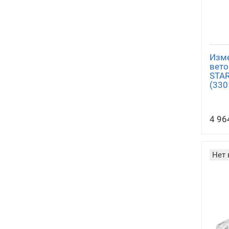
Изме
вето
STAR
(330
4 96
Нет 