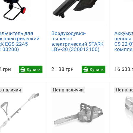
льчитель для
Воздуходувка-
Аккуму
к электрический
пылесос
цепная 
K EGS-2245
электрический STARK
CS 22-0
100200)
LBV-30 (330012100)
компле
4 грн
2 138 грн
16 600 
Купить
Купить
в наличии
Нет в наличии
Нет в н