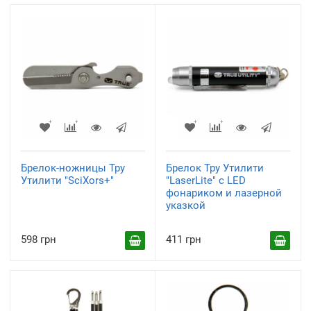
Брелок-ножницы Тру
Брелок Тру Утилити
Утилити "SciXors+"
"LaserLite" с LED
фонариком и лазерной
указкой
598 грн
411 грн