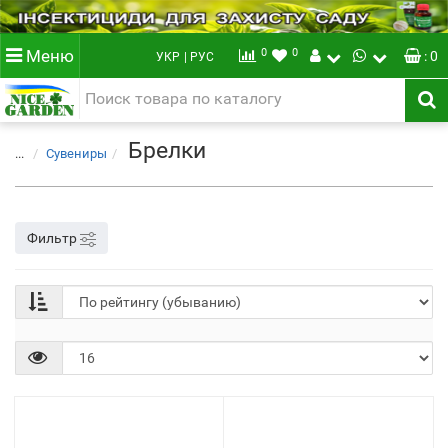
0
0
Меню
: 0
УКР
| РУС
Брелки
...
Сувениры
Фильтр