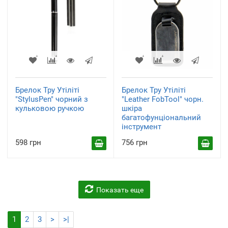
Брелок Тру Утіліті
Брелок Тру Утіліті
"StylusPen" чорний з
"Leather FobTool" чорн.
кульковою ручкою
шкіра
багатофунціональний
інструмент
598 грн
756 грн
Показать еще
1
2
3
>
>|