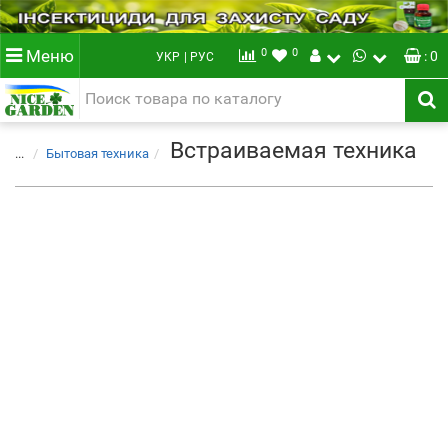
0
0
Меню
: 0
УКР
| РУС
Встраиваемая техника
...
Бытовая техника