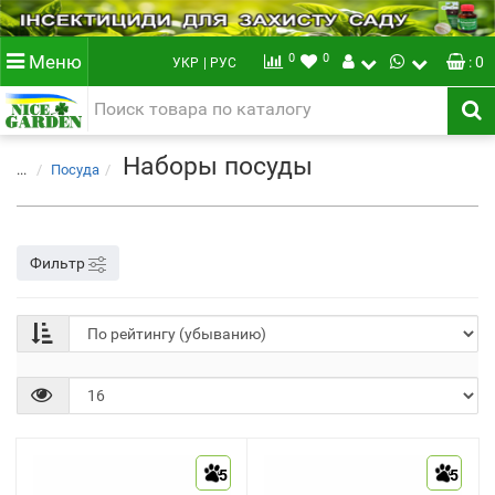
0
0
Меню
: 0
УКР
| РУС
Наборы посуды
...
Посуда
Фильтр
5
5