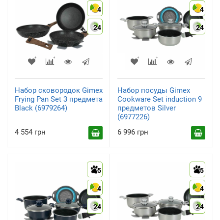
4
4
24
24
Набор сковородок Gimex
Набор посуды Gimex
Frying Pan Set 3 предмета
Cookware Set induction 9
Black (6979264)
предметов Silver
(6977226)
4 554 грн
6 996 грн
5
5
4
4
24
24