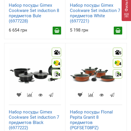
Фильтр
Набор посуды Gimex
Набор посуды Gimex
Cookware Set induction 8
Cookware Set induction 7
предметов Bule
предметов White
(6977228)
(6977221)
6 654 грн
5 198 грн
5
5
4
4
24
24
Набор посуды Gimex
Набор посуды Flonal
Cookware Set induction 7
Pepita Granit 8
предметов Black
предметов
(6977222)
(PGFSET08PZ)