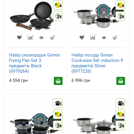
4
4
24
24
Набір сковорідок Gimex
Набір посуду Gimex
Frying Pan Set 3
Cookware Set induction 9
предмети Black
предметів Silver
(6979264)
(6977226)
4 554 грн
6 996 грн
5
5
4
4
24
24