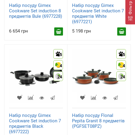
Фільтр
Набір посуду Gimex
Набір посуду Gimex
Cookware Set induction 8
Cookware Set induction 7
предметів Bule (6977228)
предметів White
(6977221)
6 654 грн
5 198 грн
5
5
4
4
24
24
Набір посуду Gimex
Набір посуду Flonal
Cookware Set induction 7
Pepita Granit 8 предметів
предметів Black
(PGFSET08PZ)
(6977222)