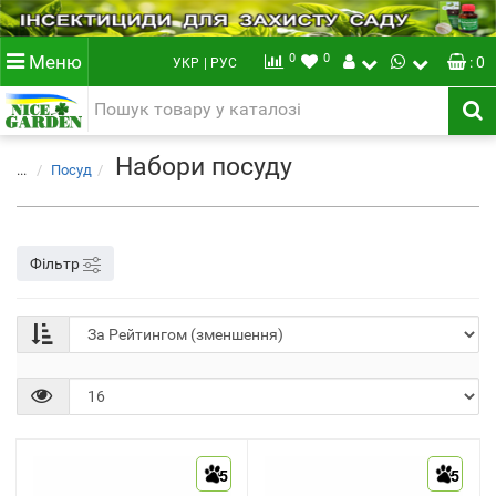
0
0
Меню
: 0
УКР
| РУС
Набори посуду
...
Посуд
Фільтр
5
5