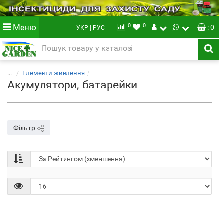
0
0
Меню
: 0
УКР
| РУС
...
Елементи живлення
Акумулятори, батарейки
Фільтр