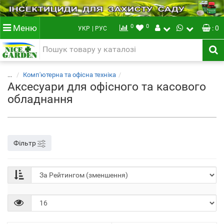
0
0
Меню
: 0
УКР
| РУС
...
Комп'ютерна та офісна техніка
Аксесуари для офісного та касового
обладнання
Фільтр