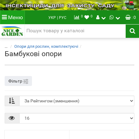
0
0
Меню
: 0
УКР
| РУС
...
Опори для рослин, комплектуючі
Бамбукові опори
Фільтр