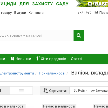
 товару
Відгуки
Контакти
Порі
УКР
| РУС
жки
Новинки
Хіти продажів
Статті
Валізи, вклад
Електроінструменти
Приналежності
Сортувати:
є в наявності
Немає в наявності
Немає в