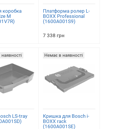
я коробка
Платформа ролер L-
ize M
BOXX Professional
01V7R)
(1600A001S9)
7 338 грн
 наявності
Немає в наявності
osch LS-tray
Кришка для Bosch i-
00A001SD)
BOXX rack
(1600A001SE)