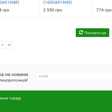
0A016N8)
(1600A016N9)
4 грн
2 550 грн
774 грн
Показати ще
>
>|
ка на новини
 спецпропозицій!
ення товару