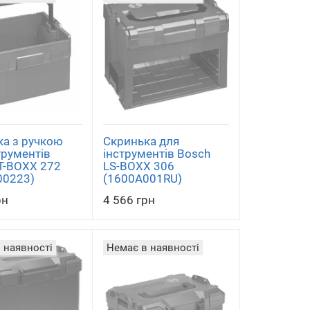
ка з ручкою
Скринька для
трументів
інструментів Bosch
T-BOXX 272
LS-BOXX 306
00223)
(1600A001RU)
рн
4 566 грн
 наявності
Немає в наявності