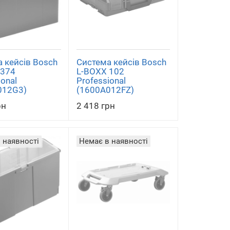
 кейсів Bosch
Система кейсів Bosch
 374
L-BOXX 102
ional
Professional
012G3)
(1600A012FZ)
рн
2 418 грн
 наявності
Немає в наявності