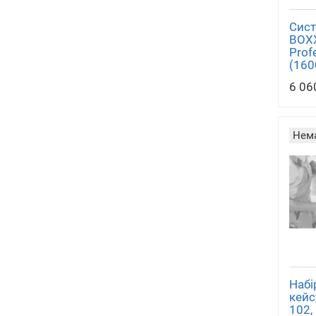
Сист
BOXX
Prof
(160
6 06
Нема
Набі
кейс
102,