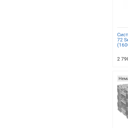
Сист
72 S
(160
2 79
Нема