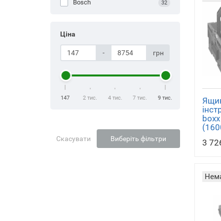
Bosch
32
Ціна
-
грн
147
2 тис.
4 тис.
7 тис.
9 тис.
Ящик
інст
boxx
(160
Скасувати
Виберіть фільтри
3 72
Нема