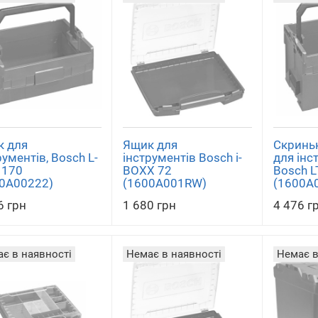
 для
Ящик для
Скринь
рументів, Bosch L-
інструментів Bosch i-
для інс
 170
BOXX 72
Bosch L
0A00222)
(1600A001RW)
(1600A
6 грн
1 680 грн
4 476 г
є в наявності
Немає в наявності
Немає в