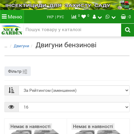
0
0
Меню
: 0
УКР
| РУС
Двигуни бензинові
...
Двигуни
Фільтр
Немає в наявності
Немає в наявності