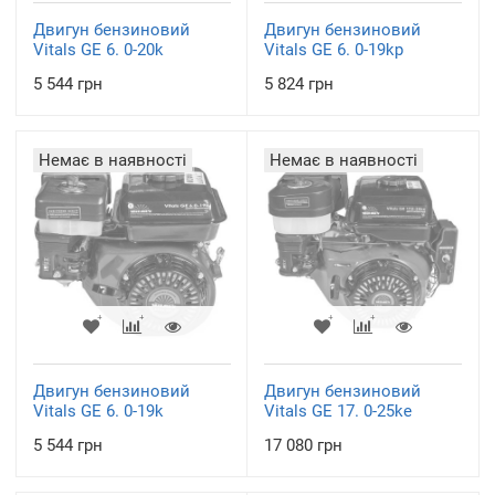
Двигун бензиновий
Двигун бензиновий
Vitals GE 6. 0-20k
Vitals GE 6. 0-19kp
5 544 грн
5 824 грн
Немає в наявності
Немає в наявності
Двигун бензиновий
Двигун бензиновий
Vitals GE 6. 0-19k
Vitals GE 17. 0-25ke
5 544 грн
17 080 грн