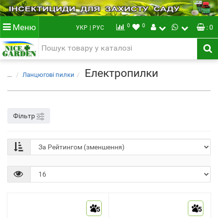
0
0
Меню
: 0
УКР
| РУС
Електропилки
...
Ланцюгові пилки
Фільтр
5
5