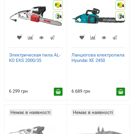
4
4
24
24
Электрическая пила AL-
Ланцюгова електропила
KO EKS 2000/35
Hyundai XE 2450
6 299 грн
6 689 грн
Немає в наявності
Немає в наявності