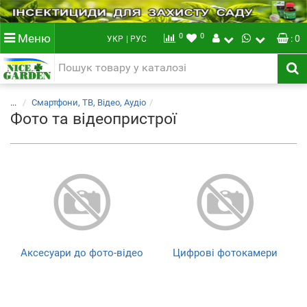
0
0
Меню
: 0
УКР
| РУС
...
Смартфони, ТВ, Відео, Аудіо
Фото та відеопристрої
Аксесуари до фото-відео
Цифрові фотокамери