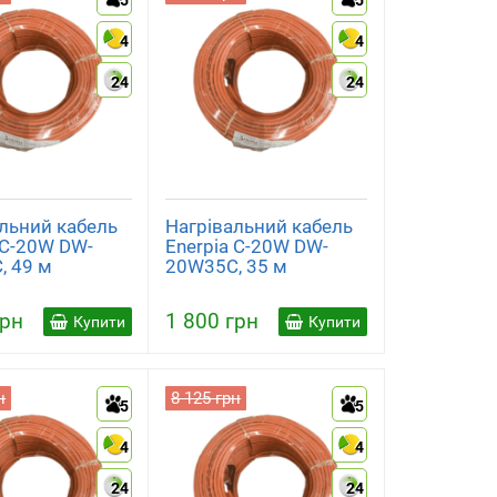
5
5
4
4
24
24
льний кабель
Нагрівальний кабель
 C-20W DW-
Enerpia C-20W DW-
, 49 м
20W35C, 35 м
грн
1 800 грн
Купити
Купити
н
8 125 грн
5
5
4
4
24
24