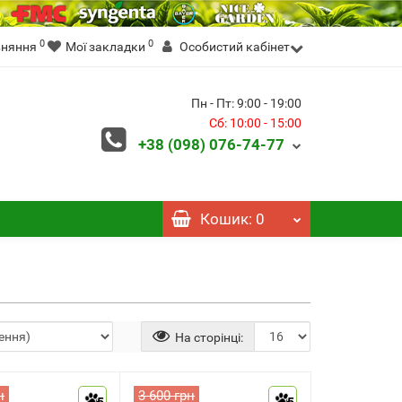
0
0
вняння
Мої закладки
Особистий кабінет
Пн - Пт: 9:00 - 19:00
Сб: 10:00 - 15:00
+38 (098)
076-74-77
Кошик
: 0
На сторінці:
н
3 600 грн