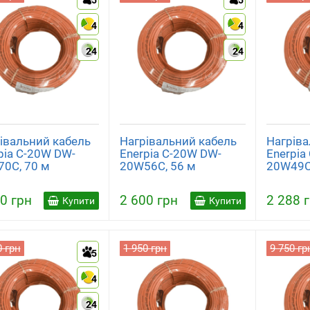
5
5
4
4
24
24
івальний кабель
Нагрівальний кабель
Нагріва
pia C-20W DW-
Enerpia C-20W DW-
Enerpia
0C, 70 м
20W56C, 56 м
20W49C
0 грн
2 600 грн
2 288 
Купити
Купити
0 грн
1 950 грн
9 750 гр
5
4
24