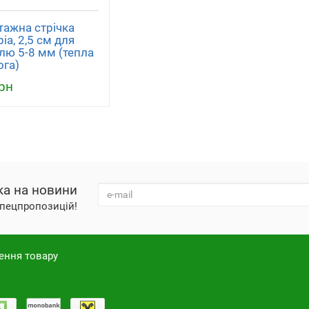
ажна стрічка
ia, 2,5 см для
лю 5-8 мм (тепла
ога)
рн
ка на новини
 спецпропозицій!
ення товару