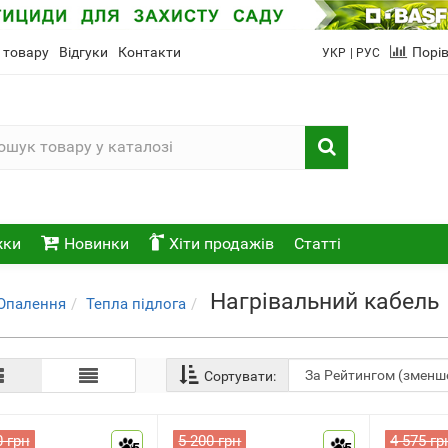
 товару
Відгуки
Контакти
Порі
УКР
| РУС
жки
Новинки
Хіти продажів
Статті
Нагрівальний кабель
Опалення
Тепла підлога
Сортувати:
0 грн
5 200 грн
4 575 гр