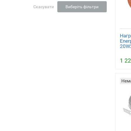
Скасувати
Виберіть фільтри
Нагр
Ener
20W2
1 22
Нема