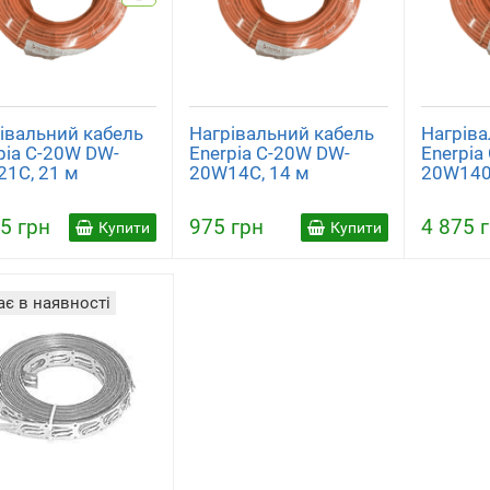
івальний кабель
Нагрівальний кабель
Нагріва
pia C-20W DW-
Enerpia C-20W DW-
Enerpia
1C, 21 м
20W14C, 14 м
20W140
5 грн
975 грн
4 875 
Купити
Купити
є в наявності