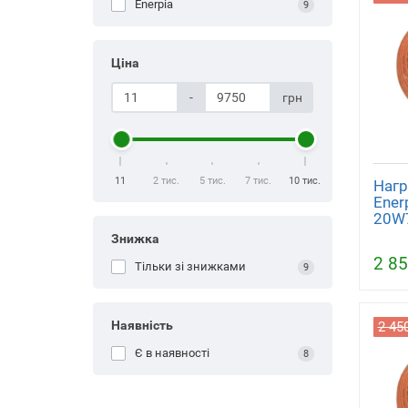
Enerpia
9
Ціна
-
грн
11
2 тис.
5 тис.
7 тис.
10 тис.
Нагр
Ener
20W7
Знижка
2 85
Тільки зі знижками
9
Наявність
2 45
Є в наявності
8