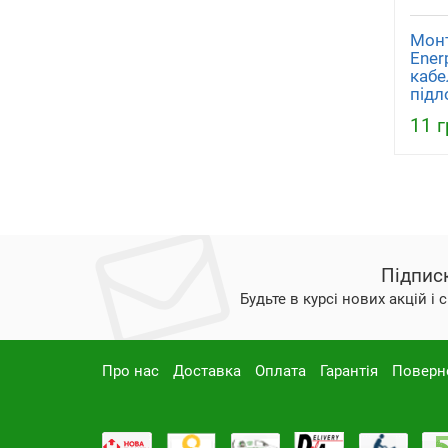
Монт
Enerp
кабе
підл
11 г
Підпис
Будьте в курсі нових акцій і
Про нас
Доставка
Оплата
Гарантія
Поверн