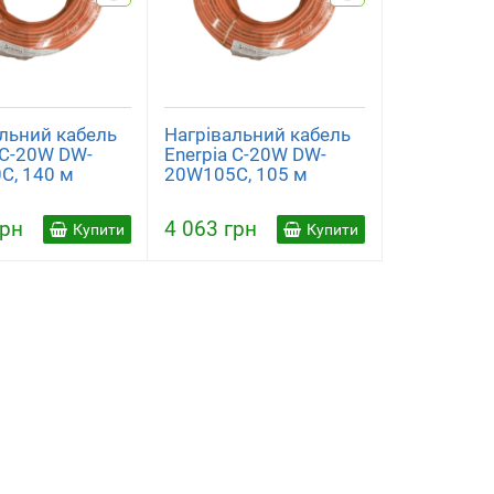
льний кабель
Нагрівальний кабель
 C-20W DW-
Enerpia C-20W DW-
C, 140 м
20W105C, 105 м
грн
4 063 грн
Купити
Купити