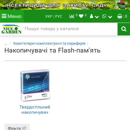
0
0
Меню
: 0
УКР
| РУС
...
Комп'ютерні комплектуючі та периферія
Накопичувачі та Flash-пам'ять
Твердотільний
накопичувач
Фільтр