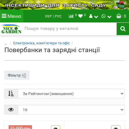
0
0
Меню
: 0
УКР
| РУС
...
Електроніка, комп'ютери та офіс
Повербанки та зарядні станції
Фільтр
71 900 грн