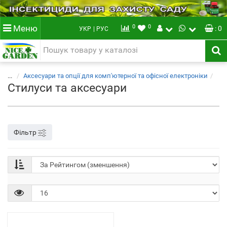
0
0
Меню
: 0
УКР
| РУС
...
Аксесуари та опції для комп'ютерної та офісної електроніки
Стилуси та аксесуари
Фільтр